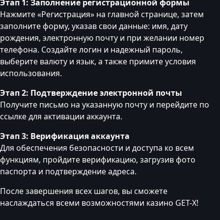
Этап 1: Заполнение регистрационной формы
Нажмите «Регистрация» на главной странице, затем
заполните форму, указав свои данные: имя, дату
рождения, электронную почту и при желании номер
телефона. Создайте логин и надежный пароль,
выберите валюту и язык, а также примите условия
использования.
Этап 2: Подтверждение электронной почты
Получите письмо на указанную почту и перейдите по
ссылке для активации аккаунта.
Этап 3: Верификация аккаунта
Для обеспечения безопасности и доступа ко всем
функциям, пройдите верификацию, загрузив фото
паспорта и подтверждение адреса.
После завершения всех шагов, вы сможете
наслаждаться всеми возможностями казино GET-X!