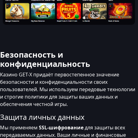
Безопасность и
конфиденциальность
Казино GET-X придаёт первостепенное значение
безопасности и конфиденциальности своих
пользователей. Мы используем передовые технологии
и строгие политики для защиты ваших данных и
обеспечения честной игры.
Защита личных данных
Мы применяем
SSL-шифрование
для защиты всех
передаваемых данных. Ваши личные и финансовые