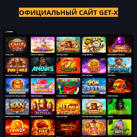
ОФИЦИАЛЬНЫЙ САЙТ GET-X